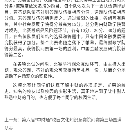
加分。比赛第四项，狭路相逢环节，在大屏幕上会出现
5
分和
10
分各
7
道难度依次递增的题目，每个队依次为下一支队伍选择题
目，若答题队伍答对则答题队伍得相应分值，选题队伍扣相应
分值。若答题队伍答错则反之。通过激烈的比拼，各组互有胜
负，其中社会发展学院得分最高为
15
分，总分则由财政学院暂
时领先。比赛最后是风险题环节，各有
10
分、
20
分、
30
分的题
目，在各位队员们纠结的选择和答题中，只有中国金融发展研
究院获得了加分。整个比赛也随之落下了帷幕，最终财政学院
得分最高，获得院间赛第一场的胜利，中国金融发展研究院获
得第二名。
在各项比试的间隙，比赛举行观众互动环节，由主持人出
题，观众答题，答对的观众可获得精美礼品一份，从而充分地
调动了在场观众的积极性。
这项比赛让同学们认真了解中财的各项规定、光荣的校
史、知名的校友以及校园的多彩生活，真正地达到了让中财人
熟悉中财的目的，也方便了每个同学的校园生活。
上一条：
第六届“中财通”校园文化知识竞赛院间赛第三场圆满
结束