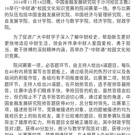
2014
年
11
月
14
日晚，中国金融发展研究院于沙河校区主教
2
16
举行“中财通”校园文化知识竞赛的院间赛第一场。参与比赛
的队伍包括中国金融发展研究院、中国经济与管理研究院、社
会发展学院、会计学院、统计与数学学院，经济学院，财政学
院。
为了促进广大中财学子深入了解中财校史，帮助新生更好
更快地适应中财生活，领会并传承中财人爱国爱校、勇于担
当、敢于拼搏的深刻精神内涵，而举办了“中财通”校园文化知
识竞赛。
院间赛第一项，必答题环节，由主持人给出
6
道题目，每队
在
40
秒内将答案写在答题板上，通过组员间的热烈讨论以及各
组间的积极作答，各组均有不同程度收获。比赛第二项，抢答
题环节，主持人给出
20
道题，在开始抢答后，选手按抢答器抢
答，比赛中选手们眼疾手快，争抢回答的机会，虽然答错会扣
分，但仍阻止不了选手抢答的迫切心情，通过紧张的角逐，中
国金融发展研究院抢答题获得
40
分，总分暂时领先。比赛第三
项，描述抢答环节，竞猜被描述的对象，这四题被描述的均为
我校历史上的知名校友，属于比较难的题目，但是参赛队伍展
现出了雄厚的实力，所有题目全部被正确答出，其中财政学院
答对
2
题，获得
40
分加分，统计与数学学院答对
1
题，获得
20
分