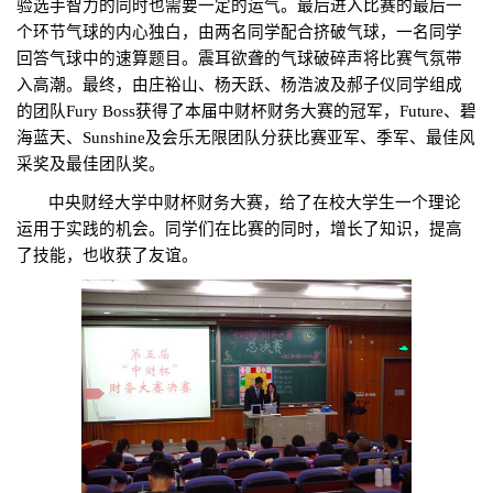
验选手智力的同时也需要一定的运气。最后进入比赛的最后一
个环节气球的内心独白，由两名同学配合挤破气球，一名同学
回答气球中的速算题目。震耳欲聋的气球破碎声将比赛气氛带
入高潮。最终，由庄裕山、杨天跃、杨浩波及郝子仪同学组成
的团队
Fury Boss
获得了本届中财杯财务大赛的冠军，
Future
、碧
海蓝天、
Sunshine
及会乐无限团队分获比赛亚军、季军、最佳风
采奖及最佳团队奖。
中央财经大学中财杯财务大赛，给了在校大学生一个理论
运用于实践的机会。同学们在比赛的同时，增长了知识，提高
了技能，也收获了友谊。