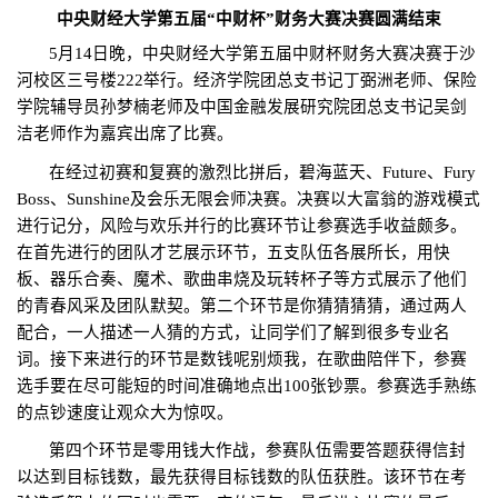
中央财经大学第五届“中财杯”财务大赛决赛圆满结束
5
月
14
日晚，中央财经大学第五届中财杯财务大赛决赛于沙
河校区三号楼
222
举行。经济学院团总支书记丁弼洲老师、保险
学院辅导员孙梦楠老师及中国金融发展研究院团总支书记吴剑
洁老师作为嘉宾出席了比赛。
在经过初赛和复赛的激烈比拼后，碧海蓝天、
Future
、
Fury
Boss
、
Sunshine
及会乐无限会师决赛。决赛以大富翁的游戏模式
进行记分，风险与欢乐并行的比赛环节让参赛选手收益颇多。
在首先进行的团队才艺展示环节，五支队伍各展所长，用快
板、器乐合奏、魔术、歌曲串烧及玩转杯子等方式展示了他们
的青春风采及团队默契。第二个环节是你猜猜猜猜，通过两人
配合，一人描述一人猜的方式，让同学们了解到很多专业名
词。接下来进行的环节是数钱呢别烦我，在歌曲陪伴下，参赛
选手要在尽可能短的时间准确地点出
100
张钞票。参赛选手熟练
的点钞速度让观众大为惊叹。
第四个环节是零用钱大作战，参赛队伍需要答题获得信封
以达到目标钱数，最先获得目标钱数的队伍获胜。该环节在考